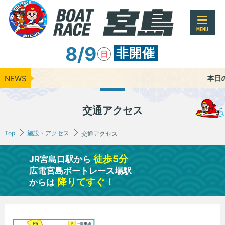
MENU
8/9
非開催
日
NEWS
本日のレース開
交通アクセス
Top
施設・アクセス
交通アクセス
徒歩5分
JR宮島口駅から
広電宮島ボートレース場駅
降りてすぐ！
からは