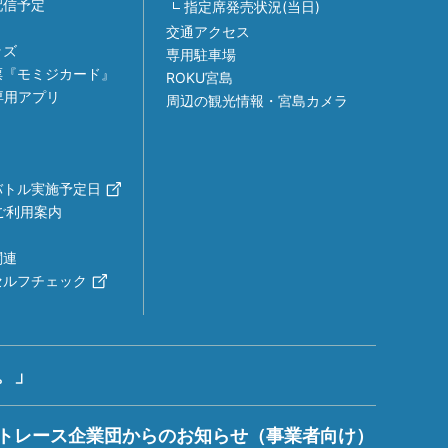
組配信予定
指定席発売状況(当日)
交通アクセス
ッズ
専用駐車場
票『モミジカード』
ROKU宮島
専用アプリ
周辺の観光情報・宮島カメラ
バトル実施予定日
ご利用案内
関連
セルフチェック
。」
トレース企業団からのお知らせ（事業者向け）