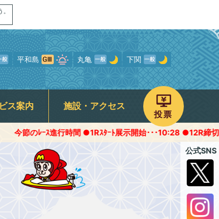
う。
平和島
丸亀
下関
ビス案内
施設・アクセス
投票
ｽ進行時間 ●1Rｽﾀｰﾄ展示開始･･･10:28 ●12R締切予定･･･16:
画
ャンペーン
専用駐車場
予選得点率ランキング
モンタチャンネル
宮島オリジナルグッズ
ROKU宮島
公式SNS
について
パノラマムービー
フォトギャラリー
存症関連