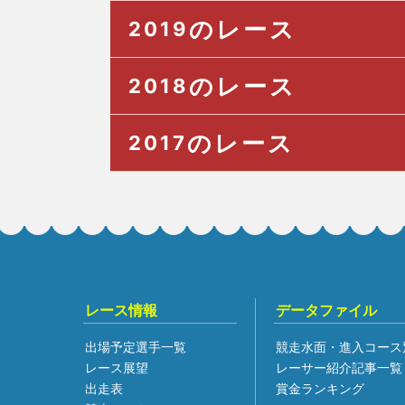
のレース
2019
のレース
2018
のレース
2017
レース情報
データファイル
出場予定選手一覧
競走水面・進入コース
レース展望
レーサー紹介記事一覧
出走表
賞金ランキング