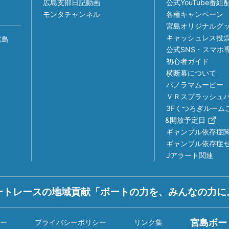
広島支部日記動画
公式YouTube番
モンタチャンネル
各種キャンペーン
宮島オリジナルグ
キャッシュレス投
宮島
公式SNS・スマホ
初心者ガイド
横断幕について
パノラマムービー
ＶＲスプラッシュ
3Fくつろぎルーム
&開放予定日
ギャンブル依存症
ギャンブル依存症
Jアラート関連
ートレースの地域貢献「ボートの力を、みんなの力に
宮島ボー
ー
プライバシーポリシー
リンク集