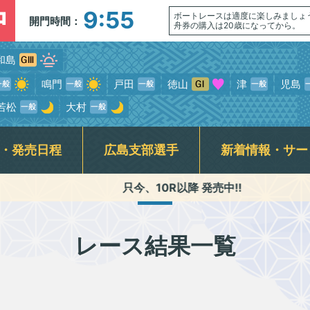
中
9:55
ボートレースは適度に楽しみましょ
開門時間：
舟券の購入は20歳になってから。
和島
鳴門
戸田
徳山
津
児島
若松
大村
・発売日程
広島支部選手
新着情報・サー
只今、10R以降 発売中!!
今節のﾚｰ
介記事一覧
ンサービス
席
走表
BTS安芸高田
スター候補選手・新人選手紹介
指定席発売状況(当日)
競走データ
賞金ランキング
公式YouTube番組配信予定
BTS尾道
モーターボート抽選結果・
交通アクセス
広島支部日記動
各種キ
前検タイムランキング
式SNS・スマホ専用アプリ
初心者ガイド
横断幕
レース結果一覧
専属記者レース展望動画・
無料専門予想紙
Fくつろぎルームご利用案内&開放予定日
ギャンブル依
優出選手インタビュー動画
ラート関連