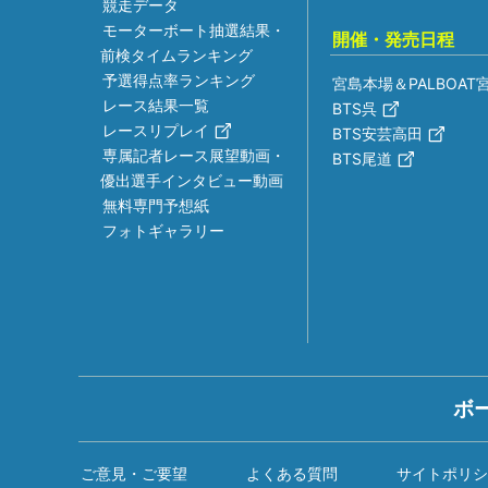
競走データ
モーターボート抽選結果・
開催・発売日程
前検タイムランキング
予選得点率ランキング
宮島本場＆PALBOAT
レース結果一覧
BTS呉
レースリプレイ
BTS安芸高田
専属記者レース展望動画・
BTS尾道
優出選手インタビュー動画
無料専門予想紙
フォトギャラリー
ボ
ご意見・ご要望
よくある質問
サイトポリシ