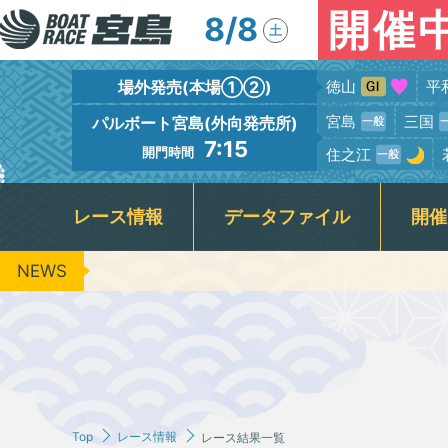
開催
8/8
土
場外発売(本場①②)
徳山
平
宮島
三国
パルボート宮島(外向発売所)
7:15
開門時間
住之江
レース情報
データファイル
開催
NEWS
出場予定選手一覧
競走水面・進入コース別情報
宮島本場＆PALBOAT宮島
広島支部選手一覧
新着情報
フロアガイド
場内イベント
グルメガイド
レース展望
広島支部選手優勝情報
BTS呉
レーサー紹
場内ファ
指定
出
キャッシュレス投票『モミジカード』
周辺の観光情報・宮島カメラ
公
レース結果一覧
レースリプレイ
ＶＲスプラッシュバトル実施予定日
3
ギャンブル依存症セルフチェック
Jア
Top
レース情報
レース結果一覧