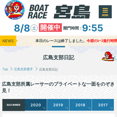
MENU
8/8
9:55
開催中
開門時間：
土
NEWS
本日のレースは終了しました。
今節のﾚｰｽ進行時間 ●
広島支部日記
Top
広島支部選手
広島支部日記
広島支部所属レーサーのプライベートな一面をのぞき
見！
2020
2019
2018
2017
BACK NUMBER