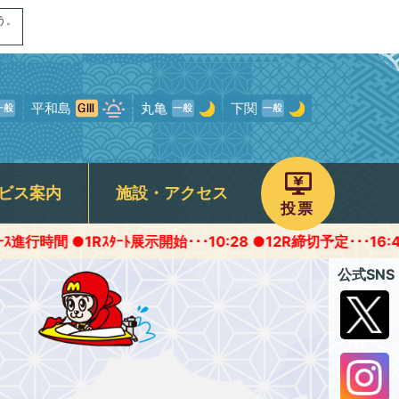
う。
平和島
丸亀
下関
ビス案内
施設・アクセス
投票
ﾀｰﾄ展示開始･･･10:28 ●12R締切予定･･･16:45頃
画
ャンペーン
専用駐車場
予選得点率ランキング
モンタチャンネル
宮島オリジナルグッズ
ROKU宮島
公式SNS
について
パノラマムービー
フォトギャラリー
存症関連