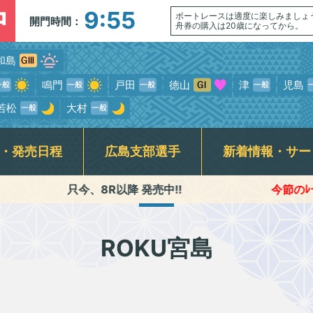
中
9:55
ボートレースは適度に楽しみましょ
開門時間：
舟券の購入は20歳になってから。
和島
鳴門
戸田
徳山
津
児島
若松
大村
・発売日程
広島支部選手
新着情報・サー
只今、8R以降 発売中!!
今節のﾚｰｽ進行時間 ●1Rｽ
介記事一覧
ンサービス
席
走表
BTS安芸高田
スター候補選手・新人選手紹介
指定席発売状況(当日)
競走データ
賞金ランキング
公式YouTube番組配信予定
BTS尾道
モーターボート抽選結果・
交通アクセス
広島支部日記動
各種キ
前検タイムランキング
式SNS・スマホ専用アプリ
初心者ガイド
横断幕
ROKU宮島
専属記者レース展望動画・
無料専門予想紙
Fくつろぎルームご利用案内&開放予定日
ギャンブル依
優出選手インタビュー動画
ラート関連