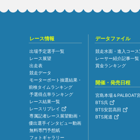
レース情報
データファイル
出場予定選手一覧
競走水面・進入コース
レース展望
レーサー紹介記事一覧
出走表
賞金ランキング
競走データ
モーターボート抽選結果・
開催・発売日程
前検タイムランキング
予選得点率ランキング
宮島本場＆PALBOAT
レース結果一覧
BTS呉
レースリプレイ
BTS安芸高田
専属記者レース展望動画・
BTS尾道
優出選手インタビュー動画
無料専門予想紙
フォトギャラリー