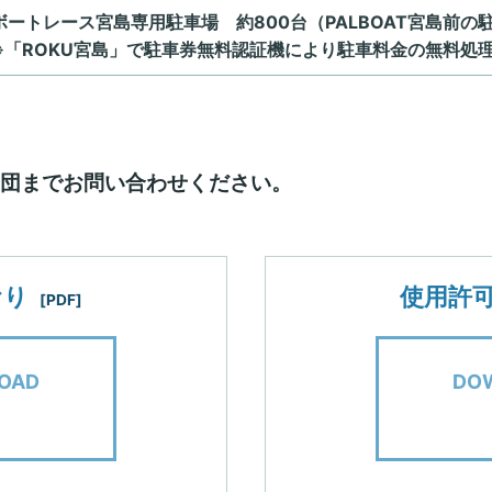
ボートレース宮島専用駐車場 約800台（PALBOAT宮島前
※「ROKU宮島」で駐車券無料認証機により駐車料金の無料処
業団までお問い合わせください。
おり
使用許
[PDF]
OAD
DO