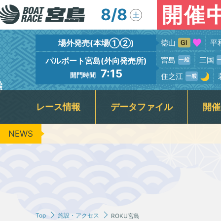
開催
8/8
土
場外発売(本場①②)
徳山
平
宮島
三国
パルボート宮島(外向発売所)
7:15
開門時間
住之江
レース情報
データファイル
開催
NEWS
出場予定選手一覧
競走水面・進入コース別情報
宮島本場＆PALBOAT宮島
広島支部選手一覧
新着情報
フロアガイド
場内イベント
グルメガイド
レース展望
広島支部選手優勝情報
BTS呉
レーサー紹
場内ファ
指定
出
キャッシュレス投票『モミジカード』
周辺の観光情報・宮島カメラ
公
レース結果一覧
レースリプレイ
ＶＲスプラッシュバトル実施予定日
3
ギャンブル依存症セルフチェック
Jア
Top
施設・アクセス
ROKU宮島