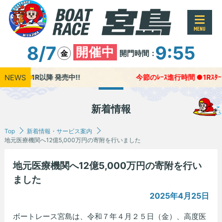
MENU
8/7
9:55
開催中
開門時間：
金
NEWS
今、1R以降 発売中!!
今節のﾚｰｽ進行時間 ●1Rｽﾀｰﾄ展示開始
新着情報
Top
新着情報・サービス案内
地元医療機関へ12億5,000万円の寄附を行いました
地元医療機関へ12億5,000万円の寄附を行い
ました
2025年4月25日
ボートレース宮島は、令和７年４月２５日（金）、高度医