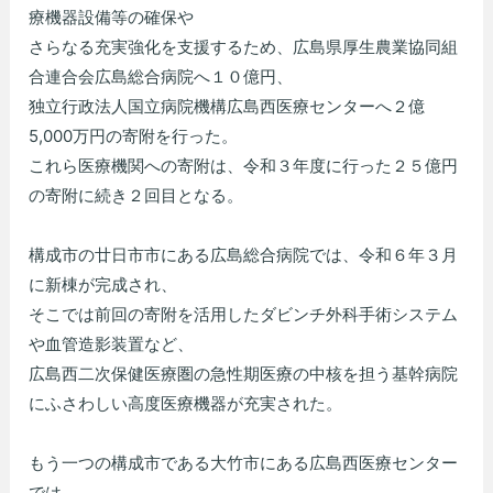
療機器設備等の確保や
さらなる充実強化を支援するため、広島県厚生農業協同組
合連合会広島総合病院へ１０億円、
独立行政法人国立病院機構広島西医療センターへ２億
5,000万円の寄附を行った。
これら医療機関への寄附は、令和３年度に行った２５億円
の寄附に続き２回目となる。
構成市の廿日市市にある広島総合病院では、令和６年３月
に新棟が完成され、
そこでは前回の寄附を活用したダビンチ外科手術システム
や血管造影装置など、
広島西二次保健医療圏の急性期医療の中核を担う基幹病院
にふさわしい高度医療機器が充実された。
もう一つの構成市である大竹市にある広島西医療センター
では、