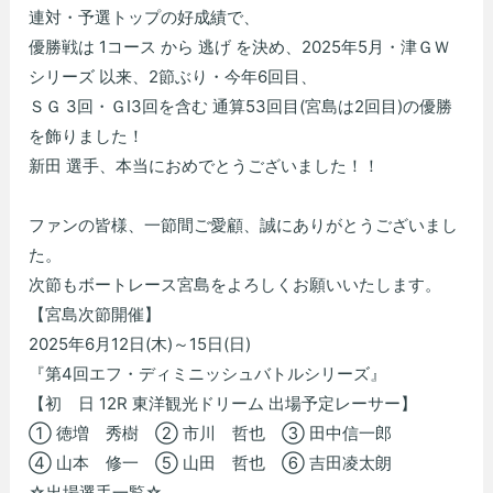
連対・予選トップの好成績で、
優勝戦は 1コース から 逃げ を決め、2025年5月・津ＧＷ
シリーズ 以来、2節ぶり・今年6回目、
ＳＧ 3回・ＧⅠ3回を含む 通算53回目(宮島は2回目)の優勝
を飾りました！
新田 選手、本当におめでとうございました！！
ファンの皆様、一節間ご愛顧、誠にありがとうございまし
た。
次節もボートレース宮島をよろしくお願いいたします。
【宮島次節開催】
2025年6月12日(木)～15日(日)
『第4回エフ・ディミニッシュバトルシリーズ』
【初 日 12R 東洋観光ドリーム 出場予定レーサー】
① 徳増 秀樹 ② 市川 哲也 ③ 田中信一郎
④ 山本 修一 ⑤ 山田 哲也 ⑥ 吉田凌太朗
☆出場選手一覧☆