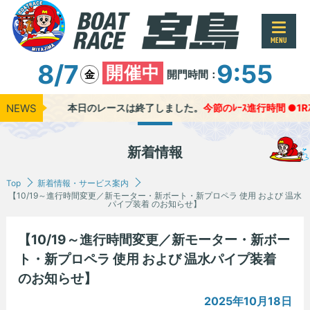
MENU
8/7
9:55
開催中
開門時間：
金
NEWS
本日のレースは終了しました。
今節のﾚｰｽ進行時間 ●1Rｽﾀｰﾄ
新着情報
Top
新着情報・サービス案内
【10/19～進行時間変更／新モーター・新ボート・新プロペラ 使用 および 温水
パイプ装着 のお知らせ】
【10/19～進行時間変更／新モーター・新ボー
ト・新プロペラ 使用 および 温水パイプ装着
のお知らせ】
2025年10月18日