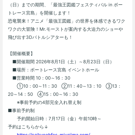
（日）までの期間、「最強王図鑑フェスティバル in ボー
トレース宮島」を開催します！
恐竜襲来！アニメ「最強王図鑑」の世界を体感できるワク
ワクの大冒険！Mr.モーストが案内する大迫力のショーや
飛び出す3Dバトルシアターも！
【開催概要】
■開催期間 2026年8月1日（土）～8月23日（日）
■場所：ボートレース宮島 イベントホール
■営業時間 10：00～16：30
①10：00～11：30 ②11：40～13：10 ③13：
20～14：50 ④15：00～16：30
※事前予約の4部完全入れ替え制
■事前予約制
予約開始日時：7月17日（金）午前10時～
予約はこちらから↓
https://saikyoohfes-miyajima.com/