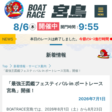
MENU
8/6
9:55
開催中
開門時間：
木
NEWS
本日のレースは終了しました。
今節のﾚｰｽ進行時間 ●1Rｽ
新着情報
Top
新着情報・サービス案内
「最強王図鑑フェスティバル in ボートレース宮島」開催！
「最強王図鑑フェスティバル in ボートレース
宮島」開催！
2026年7月1日
BOATRACE宮島では、2026年8月1日（土）から8月23日