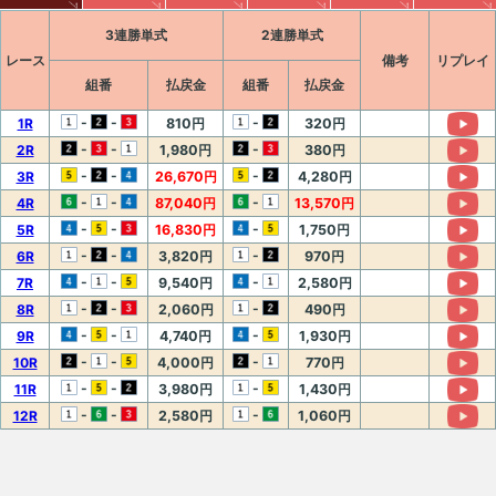
3連勝単式
2連勝単式
レース
備考
リプレイ
組番
払戻金
組番
払戻金
-
-
-
1R
810円
320円
-
-
-
2R
1,980円
380円
-
-
-
3R
26,670円
4,280円
-
-
-
4R
87,040円
13,570円
-
-
-
5R
16,830円
1,750円
-
-
-
6R
3,820円
970円
-
-
-
7R
9,540円
2,580円
-
-
-
8R
2,060円
490円
-
-
-
9R
4,740円
1,930円
-
-
-
10R
4,000円
770円
-
-
-
11R
3,980円
1,430円
-
-
-
12R
2,580円
1,060円