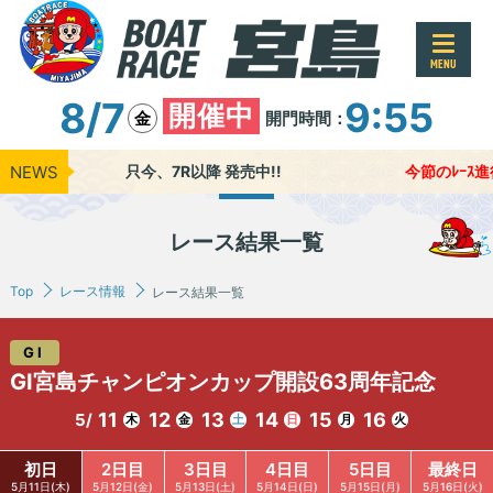
MENU
8/7
9:55
開催中
開門時間：
金
NEWS
只今、7R以降 発売中!!
今節のﾚｰｽ進行時
レース結果一覧
Top
レース情報
レース結果一覧
GⅠ
GⅠ宮島チャンピオンカップ開設63周年記念
11
12
13
14
15
16
5/
木
金
土
日
月
火
初日
2日目
3日目
4日目
5日目
最終日
5月11日(木)
5月12日(金)
5月13日(土)
5月14日(日)
5月15日(月)
5月16日(火)