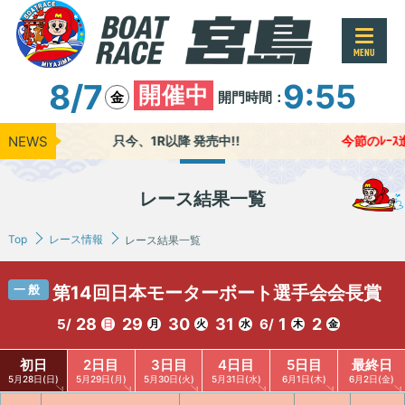
MENU
8/7
9:55
開催中
開門時間：
金
NEWS
只今、1R以降 発売中!!
今節のﾚｰｽ進行
レース結果一覧
Top
レース情報
レース結果一覧
一般
第14回日本モーターボート選手会会長賞
28
29
30
31
1
2
5/
6/
日
月
火
水
木
金
初日
2日目
3日目
4日目
5日目
最終日
5月28日(日)
5月29日(月)
5月30日(火)
5月31日(水)
6月1日(木)
6月2日(金)