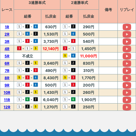
3連勝単式
2連勝単式
レース
備考
リプレイ
組番
払戻金
組番
払戻金
-
-
-
1R
630円
290円
-
-
-
2R
1,530円
500円
-
-
-
3R
3,730円
540円
-
-
-
4R
12,140円
1,450円
-
5R
不成立
11,000円
-
-
-
6R
3,640円
830円
-
-
-
7R
490円
310円
-
-
-
8R
8,430円
1,770円
-
-
-
9R
500円
200円
-
-
-
10R
1,430円
260円
-
-
-
11R
6,040円
1,900円
-
-
-
12R
1,270円
250円