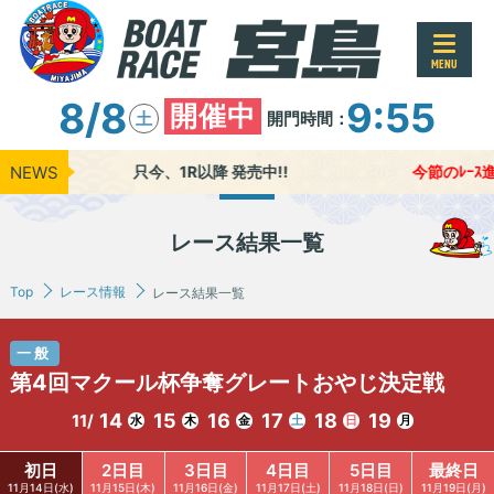
MENU
8/8
9:55
開催中
開門時間：
土
NEWS
只今、1R以降 発売中!!
今節のﾚｰｽ進行
レース結果一覧
Top
レース情報
レース結果一覧
一般
第4回マクール杯争奪グレートおやじ決定戦
14
15
16
17
18
19
11/
水
木
金
土
日
月
初日
2日目
3日目
4日目
5日目
最終日
11月14日(水)
11月15日(木)
11月16日(金)
11月17日(土)
11月18日(日)
11月19日(月)