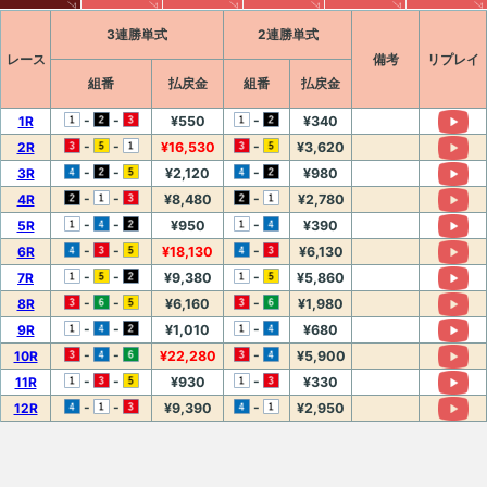
3連勝単式
2連勝単式
レース
備考
リプレイ
組番
払戻金
組番
払戻金
-
-
-
1R
¥550
¥340
-
-
-
2R
¥16,530
¥3,620
-
-
-
3R
¥2,120
¥980
-
-
-
4R
¥8,480
¥2,780
-
-
-
5R
¥950
¥390
-
-
-
6R
¥18,130
¥6,130
-
-
-
7R
¥9,380
¥5,860
-
-
-
8R
¥6,160
¥1,980
-
-
-
9R
¥1,010
¥680
-
-
-
10R
¥22,280
¥5,900
-
-
-
11R
¥930
¥330
-
-
-
12R
¥9,390
¥2,950