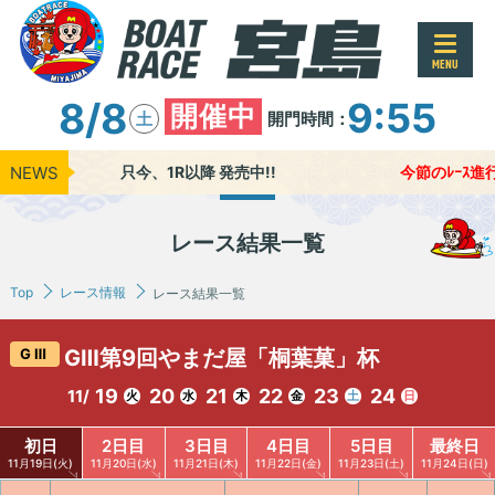
MENU
8/8
9:55
開催中
開門時間：
土
NEWS
只今、1R以降 発売中!!
今節のﾚｰｽ進行時
レース結果一覧
Top
レース情報
レース結果一覧
GⅢ
GⅢ第9回やまだ屋「桐葉菓」杯
19
20
21
22
23
24
11/
火
水
木
金
土
日
初日
2日目
3日目
4日目
5日目
最終日
11月19日(火)
11月20日(水)
11月21日(木)
11月22日(金)
11月23日(土)
11月24日(日)