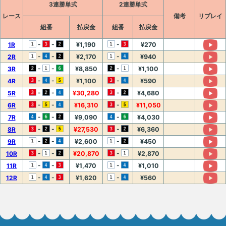
3連勝単式
2連勝単式
レース
備考
リプレイ
組番
払戻金
組番
払戻金
-
-
-
1R
¥1,190
¥270
-
-
-
2R
¥2,170
¥940
-
-
-
3R
¥8,850
¥1,100
-
-
-
4R
¥1,100
¥590
-
-
-
5R
¥30,280
¥4,680
-
-
-
6R
¥16,310
¥11,050
-
-
-
7R
¥9,090
¥4,030
-
-
-
8R
¥27,530
¥6,360
-
-
-
9R
¥2,600
¥450
-
-
-
10R
¥20,870
¥2,870
-
-
-
11R
¥1,470
¥1,010
-
-
-
12R
¥1,620
¥560