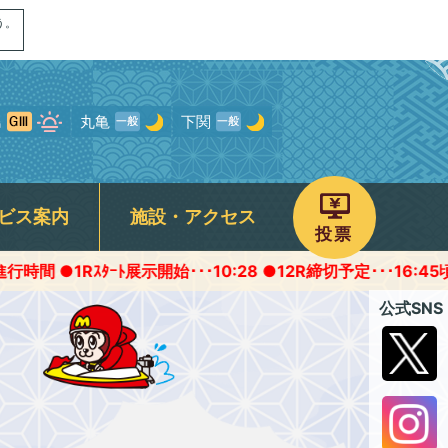
う。
島
丸亀
下関
ビス案内
施設・アクセス
投票
ﾀｰﾄ展示開始･･･10:28 ●12R締切予定･･･16:45頃
画
ャンペーン
専用駐車場
予選得点率ランキング
モンタチャンネル
宮島オリジナルグッズ
ROKU宮島
公式SNS
について
パノラマムービー
フォトギャラリー
存症関連