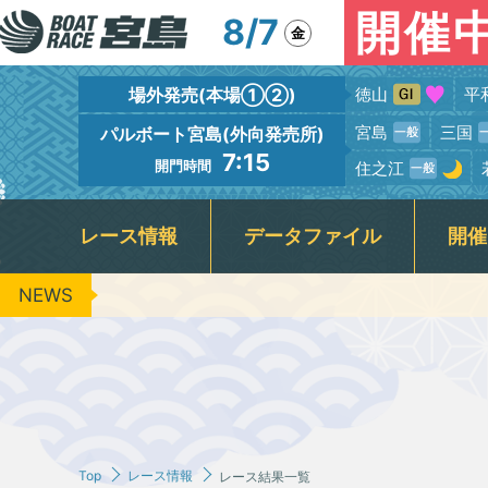
開催
8/7
金
場外発売(本場①②)
徳山
平
宮島
三国
パルボート宮島(外向発売所)
7:15
開門時間
住之江
レース情報
データファイル
開催
NEWS
出場予定選手一覧
競走水面・進入コース別情報
宮島本場＆PALBOAT宮島
広島支部選手一覧
新着情報
フロアガイド
場内イベント
グルメガイド
レース展望
広島支部選手優勝情報
BTS呉
レーサー紹
場内ファ
指定
出
キャッシュレス投票『モミジカード』
周辺の観光情報・宮島カメラ
公
レース結果一覧
レースリプレイ
ＶＲスプラッシュバトル実施予定日
3
ギャンブル依存症セルフチェック
Jア
Top
レース情報
レース結果一覧