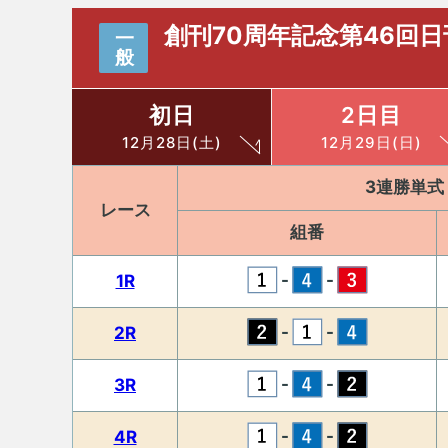
創刊70周年記念第46回
一
般
初日
2日目
12月28日(土)
12月29日(日)
3連勝単式
レース
組番
-
-
1R
-
-
2R
-
-
3R
-
-
4R