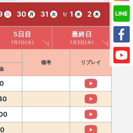
9
30
31
1
2
1/
日
月
火
水
木
5日目
最終日
1月1日(水)
1月2日(木)
備考
リプレイ
金
0
40
00
80