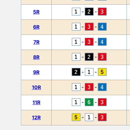
-
-
5R
-
-
6R
-
-
7R
-
-
8R
-
-
9R
-
-
10R
-
-
11R
-
-
12R