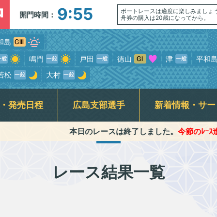
中
9:55
ボートレースは適度に楽しみましょ
開門時間：
舟券の購入は20歳になってから。
和島
鳴門
戸田
徳山
津
平和
若松
大村
・発売日程
広島支部選手
新着情報・サー
本日のレースは終了しました。
今節のﾚｰｽ進行時間 ●1Rｽ
介記事一覧
ンサービス
席
走表
BTS安芸高田
スター候補選手・新人選手紹介
指定席発売状況(当日)
競走データ
賞金ランキング
公式YouTube番組配信予定
BTS尾道
モーターボート抽選結果・
交通アクセス
広島支部日記動
各種キ
前検タイムランキング
式SNS・スマホ専用アプリ
初心者ガイド
横断幕
レース結果一覧
専属記者レース展望動画・
無料専門予想紙
Fくつろぎルームご利用案内&開放予定日
ギャンブル依
優出選手インタビュー動画
ラート関連