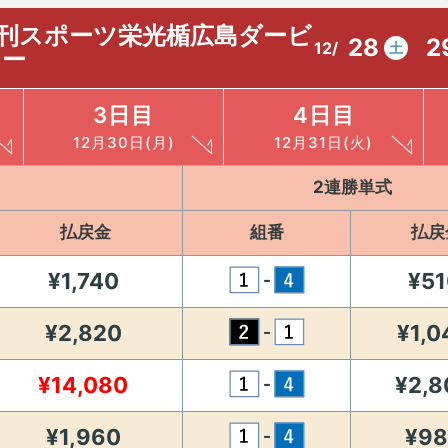
日刊スポーツ栄光楯広島ダービ
28
2
12/
土
ー
3日目
4日目
12月30日(月)
12月31日(火)
2連勝単式
払戻金
組番
払戻
¥1,740
¥51
-
¥2,820
¥1,0
-
¥14,080
¥2,8
-
¥1,960
¥9
-