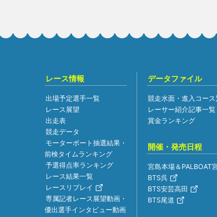
レース情報
データファイル
出場予定選手一覧
競走水面・進入コース
レース展望
レーサー紹介記事一覧
出走表
賞金ランキング
競走データ
モーターボート抽選結果・
開催・発売日程
前検タイムランキング
予選得点率ランキング
宮島本場＆PALBOAT
レース結果一覧
BTS呉
レースリプレイ
BTS安芸高田
専属記者レース展望動画・
BTS尾道
優出選手インタビュー動画