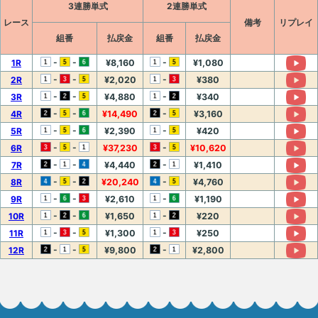
3連勝単式
2連勝単式
レース
備考
リプレイ
組番
払戻金
組番
払戻金
-
-
-
1R
¥8,160
¥1,080
-
-
-
2R
¥2,020
¥380
-
-
-
3R
¥4,880
¥340
-
-
-
4R
¥14,490
¥3,160
-
-
-
5R
¥2,390
¥420
-
-
-
6R
¥37,230
¥10,620
-
-
-
7R
¥4,440
¥1,410
-
-
-
8R
¥20,240
¥4,760
-
-
-
9R
¥2,610
¥1,190
-
-
-
10R
¥1,650
¥220
-
-
-
11R
¥1,300
¥250
-
-
-
12R
¥9,800
¥2,800