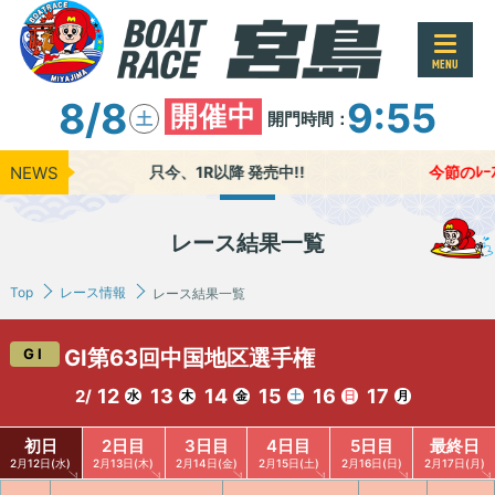
MENU
8/8
9:55
開催中
開門時間：
土
NEWS
只今、1R以降 発売中!!
今節のﾚｰｽ進
レース結果一覧
Top
レース情報
レース結果一覧
GⅠ
GⅠ第63回中国地区選手権
12
13
14
15
16
17
2/
水
木
金
土
日
月
初日
2日目
3日目
4日目
5日目
最終日
2月12日(水)
2月13日(木)
2月14日(金)
2月15日(土)
2月16日(日)
2月17日(月)