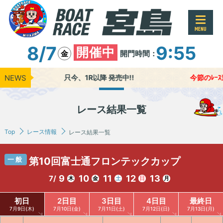
MENU
8/7
9:55
開催中
開門時間：
金
NEWS
只今、1R以降 発売中!!
今節のﾚｰｽ進
レース結果一覧
Top
レース情報
レース結果一覧
一般
第10回富士通フロンテックカップ
9
10
11
12
13
7/
木
金
土
日
月
初日
2日目
3日目
4日目
最終日
7月9日(木)
7月10日(金)
7月11日(土)
7月12日(日)
7月13日(月)