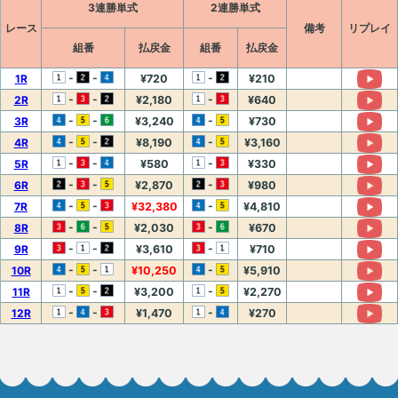
3連勝単式
2連勝単式
レース
備考
リプレイ
組番
払戻金
組番
払戻金
-
-
-
1R
¥720
¥210
-
-
-
2R
¥2,180
¥640
-
-
-
3R
¥3,240
¥730
-
-
-
4R
¥8,190
¥3,160
-
-
-
5R
¥580
¥330
-
-
-
6R
¥2,870
¥980
-
-
-
7R
¥32,380
¥4,810
-
-
-
8R
¥2,030
¥670
-
-
-
9R
¥3,610
¥710
-
-
-
10R
¥10,250
¥5,910
-
-
-
11R
¥3,200
¥2,270
-
-
-
12R
¥1,470
¥270