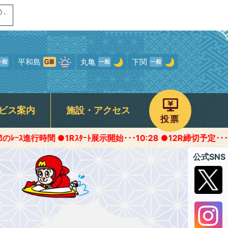
う。
平和島
丸亀
下関
ビス案内
施設・アクセス
投票
●1Rｽﾀｰﾄ展示開始･･･10:28 ●12R締切予定･･･16:45頃
画
ャンペーン
専用駐車場
予選得点率ランキング
モンタチャンネル
宮島オリジナルグッズ
ROKU宮島
公式SNS
について
パノラマムービー
フォトギャラリー
存症関連