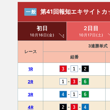
第41回報知エキサイトカ
一般
初日
2日目
10月16日(金)
10月17日(土)
3連勝単式
レース
組番
-
-
1R
-
-
2R
-
-
3R
-
-
4R