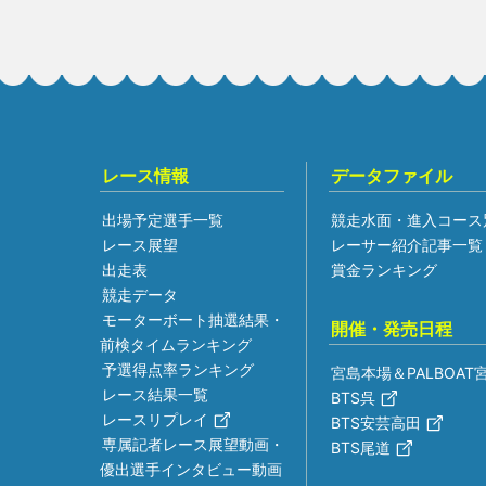
レース情報
データファイル
出場予定選手一覧
競走水面・進入コース
レース展望
レーサー紹介記事一覧
出走表
賞金ランキング
競走データ
モーターボート抽選結果・
開催・発売日程
前検タイムランキング
予選得点率ランキング
宮島本場＆PALBOAT
レース結果一覧
BTS呉
レースリプレイ
BTS安芸高田
専属記者レース展望動画・
BTS尾道
優出選手インタビュー動画