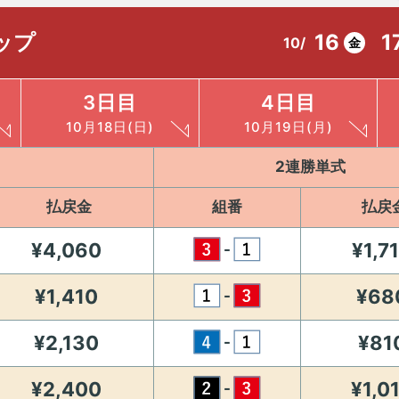
ップ
16
1
10/
金
3日目
4日目
10月18日(日)
10月19日(月)
2連勝単式
払戻金
組番
払戻
¥4,060
¥1,7
-
¥1,410
¥68
-
¥2,130
¥81
-
¥2,400
¥1,0
-