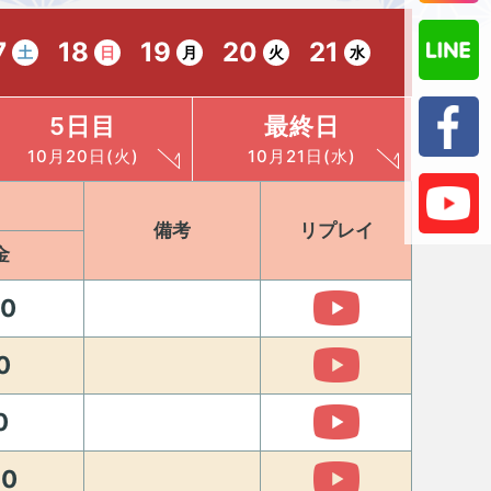
7
18
19
20
21
土
日
月
火
水
5日目
最終日
10月20日(火)
10月21日(水)
備考
リプレイ
金
10
0
0
10