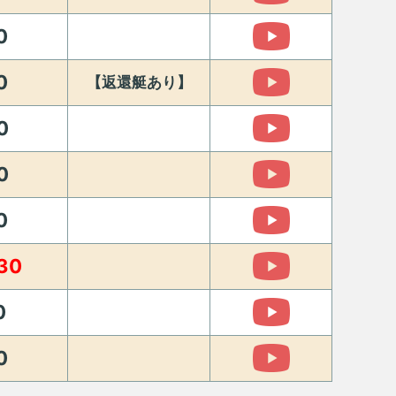
0
0
【返還艇あり】
0
0
0
30
0
0