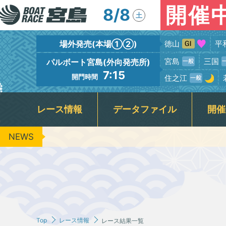
開催
8/8
土
場外発売(本場①②)
徳山
平
宮島
三国
パルボート宮島(外向発売所)
7:15
開門時間
住之江
レース情報
データファイル
開催
NEWS
出場予定選手一覧
競走水面・進入コース別情報
宮島本場＆PALBOAT宮島
広島支部選手一覧
新着情報
フロアガイド
場内イベント
グルメガイド
レース展望
広島支部選手優勝情報
BTS呉
レーサー紹
場内ファ
指定
出
キャッシュレス投票『モミジカード』
周辺の観光情報・宮島カメラ
公
レース結果一覧
レースリプレイ
ＶＲスプラッシュバトル実施予定日
3
ギャンブル依存症セルフチェック
Jア
Top
レース情報
レース結果一覧