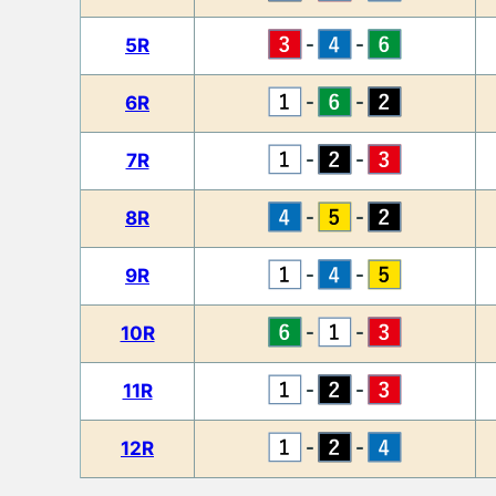
-
-
5R
-
-
6R
-
-
7R
-
-
8R
-
-
9R
-
-
10R
-
-
11R
-
-
12R