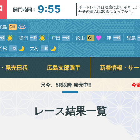
中
9:55
ボートレースは適度に楽しみましょ
開門時間：
舟券の購入は20歳になってから。
和島
鳴門
戸田
徳山
津
児島
若松
大村
・発売日程
広島支部選手
新着情報・サー
只今、5R以降 発売中!!
今節のﾚｰｽ進行時間 
介記事一覧
ンサービス
席
走表
BTS安芸高田
スター候補選手・新人選手紹介
指定席発売状況(当日)
競走データ
賞金ランキング
公式YouTube番組配信予定
BTS尾道
モーターボート抽選結果・
交通アクセス
広島支部日記動
各種キ
前検タイムランキング
式SNS・スマホ専用アプリ
初心者ガイド
横断幕
レース結果一覧
専属記者レース展望動画・
無料専門予想紙
Fくつろぎルームご利用案内&開放予定日
ギャンブル依
優出選手インタビュー動画
ラート関連