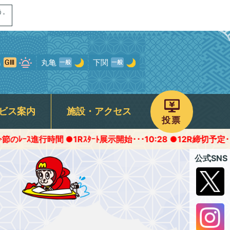
う。
島
丸亀
下関
ビス案内
施設・アクセス
投票
間 ●1Rｽﾀｰﾄ展示開始･･･10:28 ●12R締切予定･･･16:45頃
画
ャンペーン
専用駐車場
予選得点率ランキング
モンタチャンネル
宮島オリジナルグッズ
ROKU宮島
公式SNS
について
パノラマムービー
フォトギャラリー
存症関連