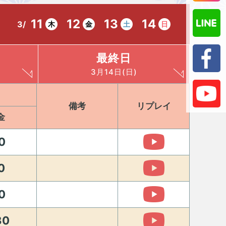
11
12
13
14
3/
木
金
土
日
最終日
3月14日(日)
備考
リプレイ
金
0
0
0
30