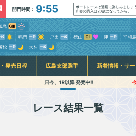
中
9:55
ボートレースは適度に楽しみましょ
開門時間：
舟券の購入は20歳になってから。
和島
鳴門
戸田
徳山
津
平和
若松
大村
・発売日程
広島支部選手
新着情報・サー
只今、1R以降 発売中!!
今節のﾚｰｽ進行時
介記事一覧
ンサービス
席
走表
BTS安芸高田
スター候補選手・新人選手紹介
指定席発売状況(当日)
競走データ
賞金ランキング
公式YouTube番組配信予定
BTS尾道
モーターボート抽選結果・
交通アクセス
広島支部日記動
各種キ
前検タイムランキング
式SNS・スマホ専用アプリ
初心者ガイド
横断幕
レース結果一覧
専属記者レース展望動画・
無料専門予想紙
Fくつろぎルームご利用案内&開放予定日
ギャンブル依
優出選手インタビュー動画
ラート関連