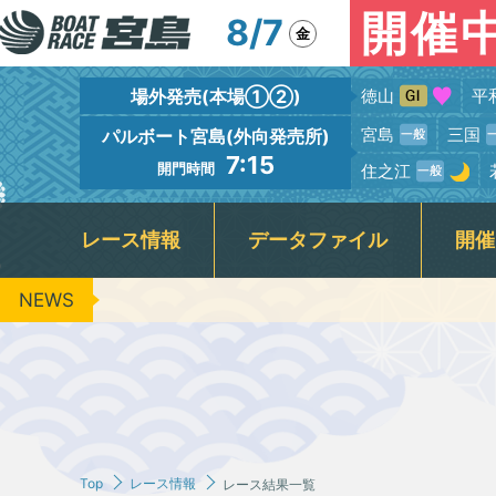
開催
8/7
金
場外発売(本場①②)
徳山
平
宮島
三国
パルボート宮島(外向発売所)
7:15
開門時間
住之江
レース情報
データファイル
開催
NEWS
出場予定選手一覧
競走水面・進入コース別情報
宮島本場＆PALBOAT宮島
広島支部選手一覧
新着情報
フロアガイド
場内イベント
グルメガイド
レース展望
広島支部選手優勝情報
BTS呉
レーサー紹
場内ファ
指定
出
キャッシュレス投票『モミジカード』
周辺の観光情報・宮島カメラ
公
レース結果一覧
レースリプレイ
ＶＲスプラッシュバトル実施予定日
3
ギャンブル依存症セルフチェック
Jア
Top
レース情報
レース結果一覧