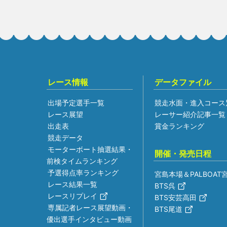
レース情報
データファイル
出場予定選手一覧
競走水面・進入コース
レース展望
レーサー紹介記事一覧
出走表
賞金ランキング
競走データ
モーターボート抽選結果・
開催・発売日程
前検タイムランキング
予選得点率ランキング
宮島本場＆PALBOAT
レース結果一覧
BTS呉
レースリプレイ
BTS安芸高田
専属記者レース展望動画・
BTS尾道
優出選手インタビュー動画