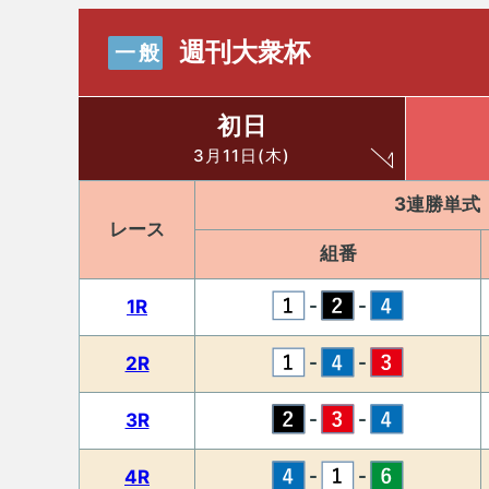
週刊大衆杯
一般
初日
3月11日(木)
3連勝単式
レース
組番
-
-
1R
-
-
2R
-
-
3R
-
-
4R