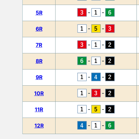
-
-
5R
-
-
6R
-
-
7R
-
-
8R
-
-
9R
-
-
10R
-
-
11R
-
-
12R