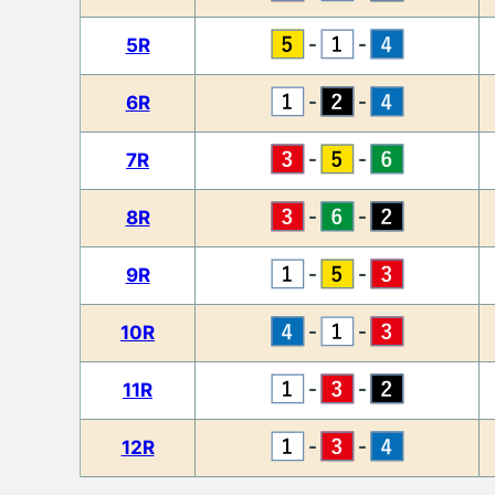
-
-
5R
-
-
6R
-
-
7R
-
-
8R
-
-
9R
-
-
10R
-
-
11R
-
-
12R