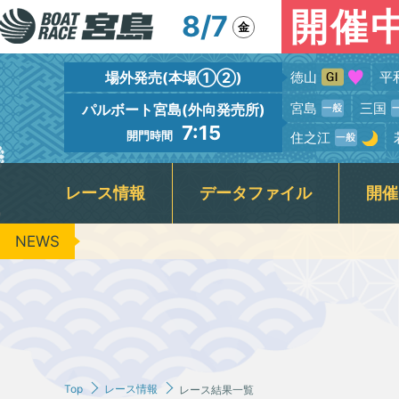
開催
8/7
金
場外発売(本場①②)
徳山
平
宮島
三国
パルボート宮島(外向発売所)
7:15
開門時間
住之江
レース情報
データファイル
開催
NEWS
出場予定選手一覧
競走水面・進入コース別情報
宮島本場＆PALBOAT宮島
広島支部選手一覧
新着情報
フロアガイド
場内イベント
グルメガイド
レース展望
広島支部選手優勝情報
BTS呉
レーサー紹
場内ファ
指定
出
キャッシュレス投票『モミジカード』
周辺の観光情報・宮島カメラ
公
レース結果一覧
レースリプレイ
ＶＲスプラッシュバトル実施予定日
3
ギャンブル依存症セルフチェック
Jア
Top
レース情報
レース結果一覧