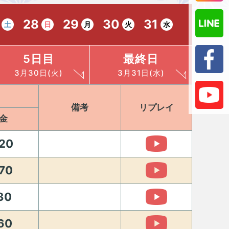
28
29
30
31
土
日
月
火
水
5日目
最終日
3月30日(火)
3月31日(水)
備考
リプレイ
金
20
70
30
60