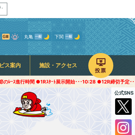
う。
島
丸亀
下関
ビス案内
施設・アクセス
投票
 ●1Rｽﾀｰﾄ展示開始･･･10:28 ●12R締切予定･･･16:45頃
画
ャンペーン
専用駐車場
予選得点率ランキング
モンタチャンネル
宮島オリジナルグッズ
ROKU宮島
公式SNS
について
パノラマムービー
フォトギャラリー
存症関連