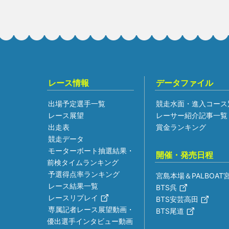
レース情報
データファイル
出場予定選手一覧
競走水面・進入コース
レース展望
レーサー紹介記事一覧
出走表
賞金ランキング
競走データ
モーターボート抽選結果・
開催・発売日程
前検タイムランキング
予選得点率ランキング
宮島本場＆PALBOAT
レース結果一覧
BTS呉
レースリプレイ
BTS安芸高田
専属記者レース展望動画・
BTS尾道
優出選手インタビュー動画