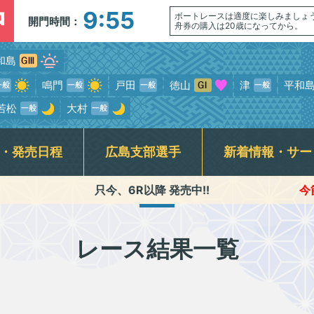
中
9:55
ボートレースは適度に楽しみましょ
開門時間：
舟券の購入は20歳になってから。
和島
鳴門
戸田
徳山
津
平和
若松
大村
・発売日程
広島支部選手
新着情報・サー
只今、6R以降 発売中!!
今節のﾚｰｽ進行時間
介記事一覧
ンサービス
席
走表
BTS安芸高田
スター候補選手・新人選手紹介
指定席発売状況(当日)
競走データ
賞金ランキング
公式YouTube番組配信予定
BTS尾道
モーターボート抽選結果・
交通アクセス
広島支部日記動
各種キ
前検タイムランキング
式SNS・スマホ専用アプリ
初心者ガイド
横断幕
レース結果一覧
専属記者レース展望動画・
無料専門予想紙
Fくつろぎルームご利用案内&開放予定日
ギャンブル依
優出選手インタビュー動画
ラート関連