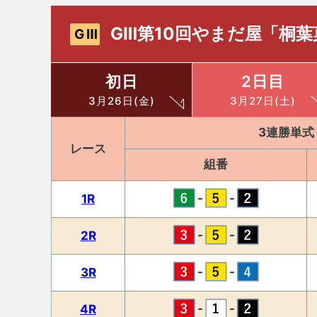
GⅢ第10回やまだ屋「桐葉
GⅢ
初日
2日目
3月26日(金)
3月27日(土)
3連勝単式
レース
組番
-
-
1R
-
-
2R
-
-
3R
-
-
4R