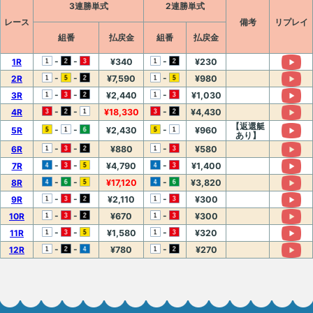
3連勝単式
2連勝単式
レース
備考
リプレイ
組番
払戻金
組番
払戻金
-
-
-
1R
¥340
¥230
-
-
-
2R
¥7,590
¥980
-
-
-
3R
¥2,440
¥1,030
-
-
-
4R
¥18,330
¥4,430
【返還艇
-
-
-
5R
¥2,430
¥960
あり】
-
-
-
6R
¥880
¥580
-
-
-
7R
¥4,790
¥1,400
-
-
-
8R
¥17,120
¥3,820
-
-
-
9R
¥2,110
¥300
-
-
-
10R
¥670
¥300
-
-
-
11R
¥1,580
¥320
-
-
-
12R
¥780
¥270