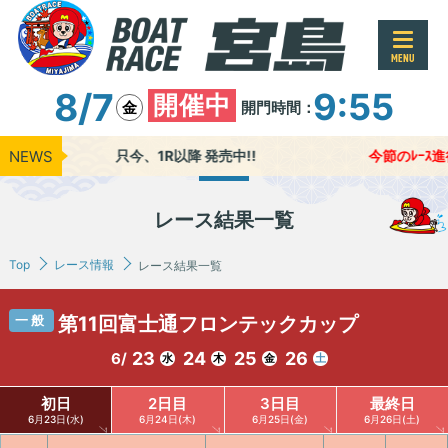
MENU
8/7
9:55
開催中
開門時間：
金
NEWS
只今、1R以降 発売中!!
今節のﾚｰｽ進行時
レース結果一覧
Top
レース情報
レース結果一覧
一般
第11回富士通フロンテックカップ
23
24
25
26
6/
水
木
金
土
初日
2日目
3日目
最終日
6月23日(水)
6月24日(木)
6月25日(金)
6月26日(土)