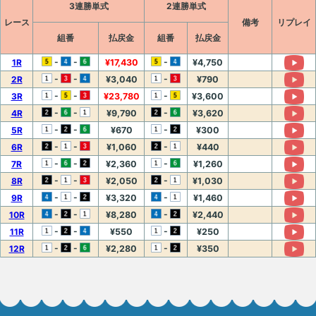
3連勝単式
2連勝単式
レース
備考
リプレイ
組番
払戻金
組番
払戻金
-
-
-
1R
¥17,430
¥4,750
-
-
-
2R
¥3,040
¥790
-
-
-
3R
¥23,780
¥3,600
-
-
-
4R
¥9,790
¥3,620
-
-
-
5R
¥670
¥300
-
-
-
6R
¥1,060
¥440
-
-
-
7R
¥2,360
¥1,260
-
-
-
8R
¥2,050
¥1,030
-
-
-
9R
¥3,320
¥1,460
-
-
-
10R
¥8,280
¥2,440
-
-
-
11R
¥550
¥250
-
-
-
12R
¥2,280
¥350