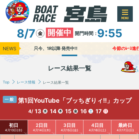
MENU
8/7
9:55
開催中
開門時間：
金
NEWS
只今、1R以降 発売中!!
今節のﾚｰｽ進行時間
レース結果一覧
Top
レース情報
レース結果一覧
一般
第1回YouTube「ブッちぎりィ!!」カップ
13
14
15
16
17
4/
水
木
金
土
日
初日
2日目
3日目
4日目
最終日
4月13日(水)
4月14日(木)
4月15日(金)
4月16日(土)
4月17日(日)