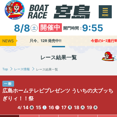
MENU
8/8
9:55
開催中
開門時間：
土
NEWS
只今、12R 発売中!!
今節のﾚｰｽ進行時間 
レース結果一覧
Top
レース情報
レース結果一覧
一般
広島ホームテレビプレゼンツ ういちの大ブッち
ぎりィ！！祭
14
15
16
17
18
19
4/
金
土
日
月
火
水