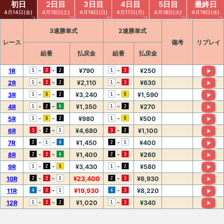
初日
2日目
3日目
4日目
5日目
最終日
4月14日(金)
4月15日(土)
4月16日(日)
4月17日(月)
4月18日(火)
4月19日(水)
3連勝単式
2連勝単式
レース
備考
リプレイ
組番
払戻金
組番
払戻金
-
-
-
1R
¥790
¥250
-
-
-
2R
¥2,110
¥630
-
-
-
3R
¥3,240
¥1,590
-
-
-
4R
¥1,350
¥270
-
-
-
5R
¥980
¥500
-
-
-
6R
¥4,680
¥1,100
-
-
-
7R
¥1,450
¥400
-
-
-
8R
¥1,400
¥260
-
-
-
9R
¥3,430
¥580
-
-
-
10R
¥23,400
¥6,930
-
-
-
11R
¥19,930
¥8,220
-
-
-
12R
¥1,020
¥340