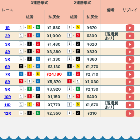
3連勝単式
2連勝単式
レース
備考
リプレイ
組番
払戻金
組番
払戻金
-
-
-
1R
¥1,880
¥670
【返還艇
-
-
-
2R
¥1,000
¥300
あり】
-
-
-
3R
¥1,480
¥620
-
-
-
4R
¥3,380
¥830
-
-
-
5R
¥1,330
¥360
-
-
-
6R
¥3,130
¥1,270
-
-
-
7R
¥24,180
¥2,710
-
-
-
8R
¥5,870
¥1,030
-
-
-
9R
¥3,920
¥2,130
-
-
-
10R
¥1,150
¥400
【返還艇
-
-
-
11R
¥7,770
¥1,870
あり】
-
-
-
12R
¥2,350
¥310