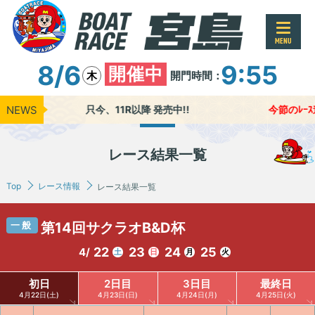
MENU
8/6
9:55
開催中
開門時間：
木
NEWS
只今、11R以降 発売中!!
今節のﾚｰｽ進
レース結果一覧
Top
レース情報
レース結果一覧
一般
第14回サクラオB&D杯
22
23
24
25
4/
土
日
月
火
初日
2日目
3日目
最終日
4月22日(土)
4月23日(日)
4月24日(月)
4月25日(火)