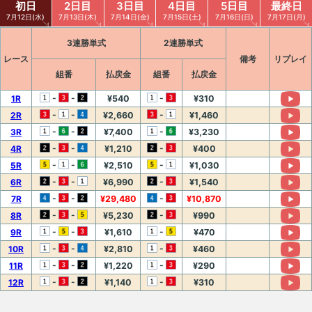
初日
2日目
3日目
4日目
5日目
最終日
7月12日(水)
7月13日(木)
7月14日(金)
7月15日(土)
7月16日(日)
7月17日(月)
3連勝単式
2連勝単式
レース
備考
リプレイ
組番
払戻金
組番
払戻金
-
-
-
1R
¥540
¥310
-
-
-
2R
¥2,660
¥1,460
-
-
-
3R
¥7,400
¥3,230
-
-
-
4R
¥1,210
¥400
-
-
-
5R
¥2,510
¥1,030
-
-
-
6R
¥6,990
¥1,540
-
-
-
7R
¥29,480
¥10,870
-
-
-
8R
¥5,230
¥990
-
-
-
9R
¥1,610
¥470
-
-
-
10R
¥2,810
¥460
-
-
-
11R
¥1,220
¥290
-
-
-
12R
¥1,140
¥310