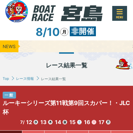
MENU
8/10
非開催
月
NEWS
本日のレー
レース結果一覧
Top
レース情報
レース結果一覧
一般
ルーキーシリーズ第11戦第9回スカパー！・JLC
杯
12
13
14
15
16
17
7/
水
木
金
土
日
月