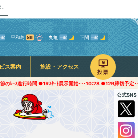
う。
平和島
丸亀
下関
ビス案内
施設・アクセス
投票
 ●1Rｽﾀｰﾄ展示開始･･･10:28 ●12R締切予定･･･16:45頃
画
ャンペーン
専用駐車場
予選得点率ランキング
モンタチャンネル
宮島オリジナルグッズ
ROKU宮島
公式SNS
について
パノラマムービー
フォトギャラリー
存症関連