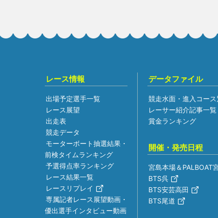
レース情報
データファイル
出場予定選手一覧
競走水面・進入コース
レース展望
レーサー紹介記事一覧
出走表
賞金ランキング
競走データ
モーターボート抽選結果・
開催・発売日程
前検タイムランキング
予選得点率ランキング
宮島本場＆PALBOAT
レース結果一覧
BTS呉
レースリプレイ
BTS安芸高田
専属記者レース展望動画・
BTS尾道
優出選手インタビュー動画