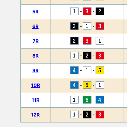
-
-
5R
-
-
6R
-
-
7R
-
-
8R
-
-
9R
-
-
10R
-
-
11R
-
-
12R