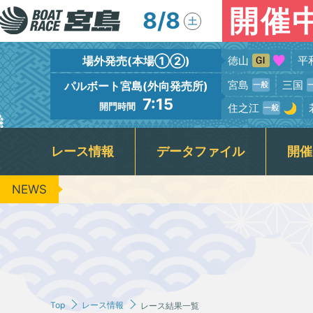
開催
8/8
土
場外発売(本場①②)
徳山
平
宮島
三国
パルボート宮島(外向発売所)
7:15
開門時間
住之江
レース情報
データファイル
開催
NEWS
出場予定選手一覧
競走水面・進入コース別情報
宮島本場＆PALBOAT宮島
広島支部選手一覧
新着情報
フロアガイド
場内イベント
グルメガイド
レース展望
広島支部選手優勝情報
BTS呉
レーサー紹
場内ファ
指定
出
キャッシュレス投票『モミジカード』
周辺の観光情報・宮島カメラ
公
レース結果一覧
レースリプレイ
ＶＲスプラッシュバトル実施予定日
3
ギャンブル依存症セルフチェック
Jア
Top
レース情報
レース結果一覧