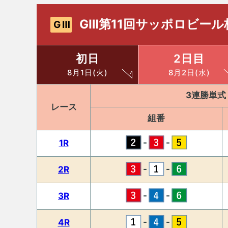
GⅢ第11回サッポロビール
GⅢ
初日
2日目
8月1日(火)
8月2日(水)
3連勝単式
レース
組番
-
-
1R
-
-
2R
-
-
3R
-
-
4R