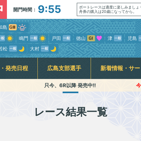
中
9:55
ボートレースは適度に楽しみましょ
開門時間：
舟券の購入は20歳になってから。
和島
鳴門
戸田
徳山
津
児島
若松
大村
・発売日程
広島支部選手
新着情報・サー
只今、6R以降 発売中!!
今節のﾚｰｽ進行時間
介記事一覧
ンサービス
席
走表
BTS安芸高田
スター候補選手・新人選手紹介
指定席発売状況(当日)
競走データ
賞金ランキング
公式YouTube番組配信予定
BTS尾道
モーターボート抽選結果・
交通アクセス
広島支部日記動
各種キ
前検タイムランキング
式SNS・スマホ専用アプリ
初心者ガイド
横断幕
レース結果一覧
専属記者レース展望動画・
無料専門予想紙
Fくつろぎルームご利用案内&開放予定日
ギャンブル依
優出選手インタビュー動画
ラート関連