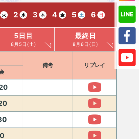
2
3
4
5
6
火
水
木
金
土
日
5日目
最終日
8月5日(土)
8月6日(日)
備考
リプレイ
金
20
20
30
0