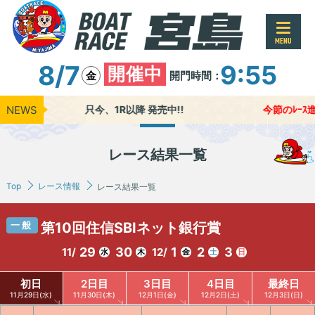
MENU
8/7
9:55
開催中
開門時間：
金
NEWS
只今、1R以降 発売中!!
今節のﾚｰｽ進行
レース結果一覧
Top
レース情報
レース結果一覧
一般
第10回住信SBIネット銀行賞
29
30
1
2
3
11/
12/
水
木
金
土
日
初日
2日目
3日目
4日目
最終日
11月29日(水)
11月30日(木)
12月1日(金)
12月2日(土)
12月3日(日)