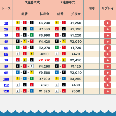
3連勝単式
2連勝単式
レース
備考
リプレイ
組番
払戻金
組番
払戻金
-
-
-
1R
¥6,230
¥1,250
-
-
-
2R
¥7,380
¥2,790
-
-
-
3R
¥6,990
¥1,220
-
-
-
4R
¥4,420
¥2,090
-
-
-
5R
¥2,270
¥1,720
-
-
-
6R
¥890
¥420
-
-
-
7R
¥11,770
¥2,450
-
-
-
8R
¥4,260
¥1,120
-
-
-
9R
¥9,560
¥2,040
-
-
-
10R
¥7,700
¥3,250
-
-
-
11R
¥670
¥430
-
-
-
12R
¥1,320
¥500