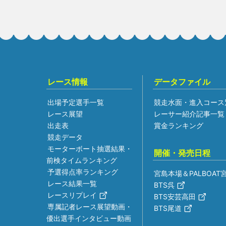
レース情報
データファイル
出場予定選手一覧
競走水面・進入コース
レース展望
レーサー紹介記事一覧
出走表
賞金ランキング
競走データ
モーターボート抽選結果・
開催・発売日程
前検タイムランキング
予選得点率ランキング
宮島本場＆PALBOAT
レース結果一覧
BTS呉
レースリプレイ
BTS安芸高田
専属記者レース展望動画・
BTS尾道
優出選手インタビュー動画