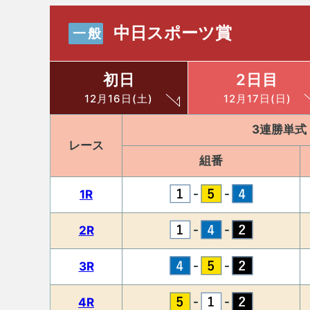
中日スポーツ賞
一般
初日
2日目
12月16日(土)
12月17日(日)
3連勝単式
レース
組番
-
-
1R
-
-
2R
-
-
3R
-
-
4R