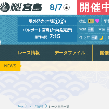
開催
8/7
金
場外発売(本場①②)
徳山
平
宮島
三国
パルボート宮島(外向発売所)
7:15
開門時間
住之江
レース情報
データファイル
開催
NEWS
出場予定選手一覧
競走水面・進入コース別情報
宮島本場＆PALBOAT宮島
広島支部選手一覧
新着情報
フロアガイド
場内イベント
グルメガイド
レース展望
広島支部選手優勝情報
BTS呉
レーサー紹
場内ファ
指定
出
キャッシュレス投票『モミジカード』
周辺の観光情報・宮島カメラ
公
レース結果一覧
レースリプレイ
ＶＲスプラッシュバトル実施予定日
3
ギャンブル依存症セルフチェック
Jア
Top
レース情報
レース結果一覧