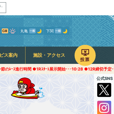
う。
島
丸亀
下関
ビス案内
施設・アクセス
投票
間 ●1Rｽﾀｰﾄ展示開始･･･10:28 ●12R締切予定･･･16:45頃
画
ャンペーン
専用駐車場
予選得点率ランキング
モンタチャンネル
宮島オリジナルグッズ
ROKU宮島
公式SNS
について
パノラマムービー
フォトギャラリー
存症関連