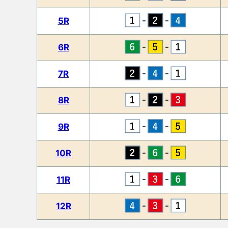
-
-
5R
-
-
6R
-
-
7R
-
-
8R
-
-
9R
-
-
10R
-
-
11R
-
-
12R