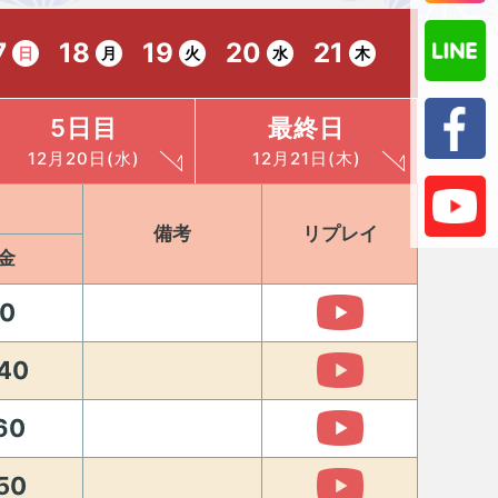
7
18
19
20
21
日
月
火
水
木
5日目
最終日
12月20日(水)
12月21日(木)
備考
リプレイ
金
0
40
60
50