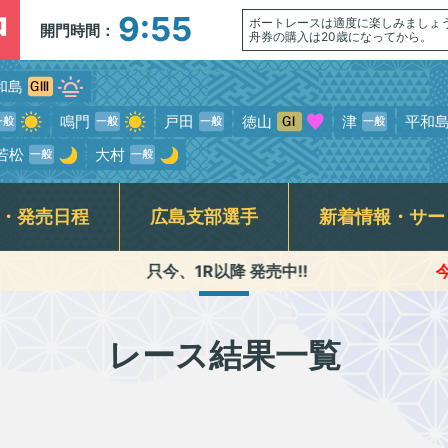
中
9:55
ボートレースは適度に楽しみましょ
開門時間：
舟券の購入は20歳になってから。
和島
鳴門
戸田
徳山
津
平和
若松
大村
・発売日程
広島支部選手
新着情報・サー
只今、1R以降 発売中!!
今節のﾚｰｽ進行時
介記事一覧
ンサービス
席
走表
BTS安芸高田
スター候補選手・新人選手紹介
指定席発売状況(当日)
競走データ
賞金ランキング
公式YouTube番組配信予定
BTS尾道
モーターボート抽選結果・
交通アクセス
広島支部日記動
各種キ
前検タイムランキング
式SNS・スマホ専用アプリ
初心者ガイド
横断幕
レース結果一覧
専属記者レース展望動画・
無料専門予想紙
Fくつろぎルームご利用案内&開放予定日
ギャンブル依
優出選手インタビュー動画
ラート関連