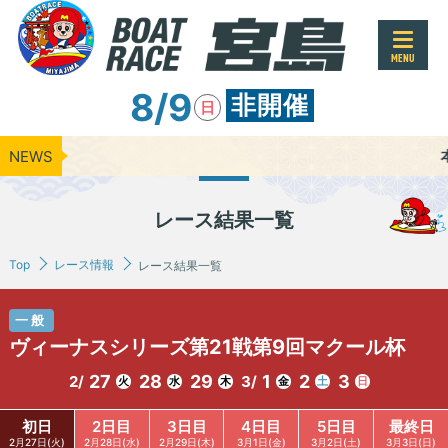
MENU
8/9
非開催
日
NEWS
本日のレー
レース結果一覧
Top
レース情報
レース結果一覧
一般
ヴィーナスシリーズ第21戦第9回マクール杯
27
28
29
1
2
3
2/
3/
火
水
木
金
土
日
初日
2日目
3日目
4日目
5日目
最終日
2月27日(火)
2月28日(水)
2月29日(木)
3月1日(金)
3月2日(土)
3月3日(日)