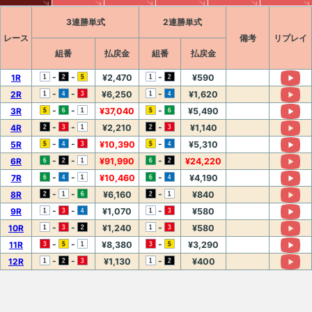
3連勝単式
2連勝単式
レース
備考
リプレイ
組番
払戻金
組番
払戻金
-
-
-
1R
¥2,470
¥590
-
-
-
2R
¥6,250
¥1,620
-
-
-
3R
¥37,040
¥5,490
-
-
-
4R
¥2,210
¥1,140
-
-
-
5R
¥10,390
¥5,310
-
-
-
6R
¥91,990
¥24,220
-
-
-
7R
¥10,460
¥4,190
-
-
-
8R
¥6,160
¥840
-
-
-
9R
¥1,070
¥580
-
-
-
10R
¥1,240
¥580
-
-
-
11R
¥8,380
¥3,290
-
-
-
12R
¥1,130
¥400