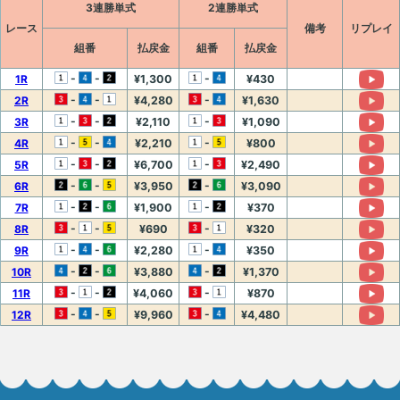
3連勝単式
2連勝単式
レース
備考
リプレイ
組番
払戻金
組番
払戻金
-
-
-
1R
¥1,300
¥430
-
-
-
2R
¥4,280
¥1,630
-
-
-
3R
¥2,110
¥1,090
-
-
-
4R
¥2,210
¥800
-
-
-
5R
¥6,700
¥2,490
-
-
-
6R
¥3,950
¥3,090
-
-
-
7R
¥1,900
¥370
-
-
-
8R
¥690
¥320
-
-
-
9R
¥2,280
¥350
-
-
-
10R
¥3,880
¥1,370
-
-
-
11R
¥4,060
¥870
-
-
-
12R
¥9,960
¥4,480