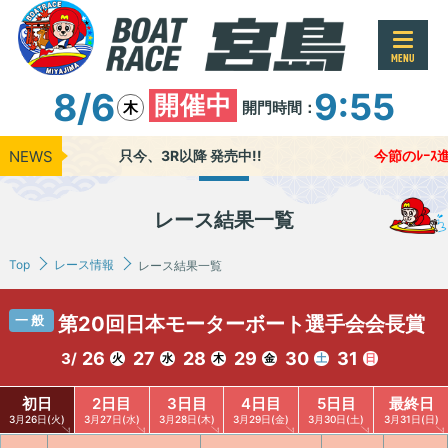
MENU
8/6
9:55
開催中
開門時間：
木
NEWS
只今、3R以降 発売中!!
今節のﾚｰｽ進行
レース結果一覧
Top
レース情報
レース結果一覧
一般
第20回日本モーターボート選手会会長賞
26
27
28
29
30
31
3/
火
水
木
金
土
日
初日
2日目
3日目
4日目
5日目
最終日
3月26日(火)
3月27日(水)
3月28日(木)
3月29日(金)
3月30日(土)
3月31日(日)