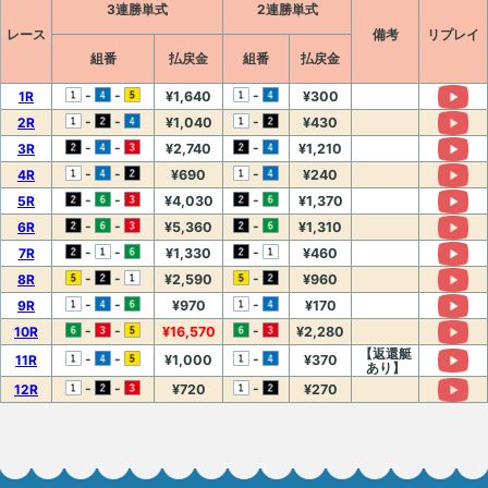
3連勝単式
2連勝単式
レース
備考
リプレイ
組番
払戻金
組番
払戻金
-
-
-
1R
¥1,640
¥300
-
-
-
2R
¥1,040
¥430
-
-
-
3R
¥2,740
¥1,210
-
-
-
4R
¥690
¥240
-
-
-
5R
¥4,030
¥1,370
-
-
-
6R
¥5,360
¥1,310
-
-
-
7R
¥1,330
¥460
-
-
-
8R
¥2,590
¥960
-
-
-
9R
¥970
¥170
-
-
-
10R
¥16,570
¥2,280
【返還艇
-
-
-
11R
¥1,000
¥370
あり】
-
-
-
12R
¥720
¥270