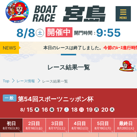
MENU
8/8
9:55
開催中
開門時間：
土
NEWS
本日のレースは終了しました。
今節のﾚｰｽ進行時間 ●
レース結果一覧
Top
レース情報
レース結果一覧
一般
第54回スポーツニッポン杯
15
16
17
18
19
20
8/
木
金
土
日
月
火
初日
2日目
3日目
4日目
5日目
最終日
8月15日(木)
8月16日(金)
8月17日(土)
8月18日(日)
8月19日(月)
8月20日(火)