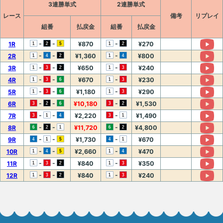
3連勝単式
2連勝単式
レース
備考
リプレイ
組番
払戻金
組番
払戻金
-
-
-
1R
¥870
¥270
-
-
-
2R
¥1,360
¥800
-
-
-
3R
¥650
¥240
-
-
-
4R
¥670
¥230
-
-
-
5R
¥1,180
¥290
-
-
-
6R
¥10,180
¥1,530
-
-
-
7R
¥2,220
¥1,490
-
-
-
8R
¥11,720
¥4,800
-
-
-
9R
¥1,730
¥670
-
-
-
10R
¥2,660
¥470
-
-
-
11R
¥840
¥350
-
-
-
12R
¥840
¥240