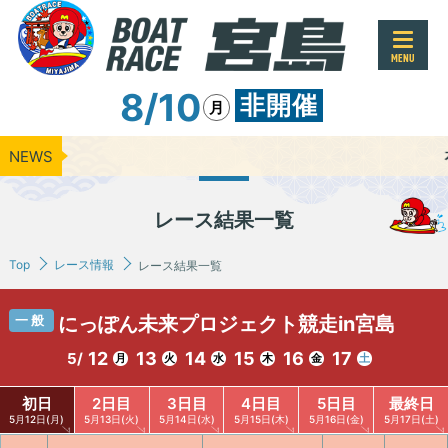
MENU
8/10
非開催
月
NEWS
本日のレー
レース結果一覧
Top
レース情報
レース結果一覧
一般
にっぽん未来プロジェクト競走in宮島
12
13
14
15
16
17
5/
月
火
水
木
金
土
初日
2日目
3日目
4日目
5日目
最終日
5月12日(月)
5月13日(火)
5月14日(水)
5月15日(木)
5月16日(金)
5月17日(土)