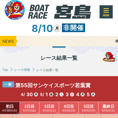
MENU
8/10
非開催
月
NEWS
本日のレース
レース結果一覧
Top
レース情報
レース結果一覧
一般
第55回サンケイスポーツ若葉賞
30
1
2
3
4
5
4/
5/
木
金
土
日
月
火
初日
2日目
3日目
4日目
5日目
最終日
4月30日(木)
5月1日(金)
5月2日(土)
5月3日(日)
5月4日(月)
5月5日(火)