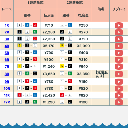
3連勝単式
2連勝単式
レース
備考
リプレイ
組番
払戻金
組番
払戻金
-
-
-
1R
¥710
¥250
-
-
-
2R
¥2,280
¥270
-
-
-
3R
¥2,350
¥720
-
-
-
4R
¥5,170
¥2,090
-
-
-
5R
¥790
¥400
-
-
-
6R
¥500
¥310
-
-
-
7R
¥1,240
¥640
【返還艇
-
-
-
8R
¥3,650
¥3,350
あり】
-
-
-
9R
¥780
¥160
-
-
-
10R
¥780
¥520
-
-
-
11R
¥2,420
¥820
-
-
-
12R
¥1,290
¥190